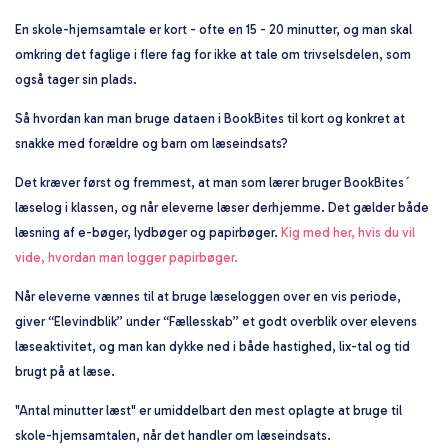
En skole-hjemsamtale er kort - ofte en 15 - 20 minutter, og man skal
omkring det faglige i flere fag for ikke at tale om trivselsdelen, som
også tager sin plads.
Så hvordan kan man bruge dataen i BookBites til kort og konkret at
snakke med forældre og barn om læseindsats?
Det kræver først og fremmest, at man som lærer bruger BookBites´
læselog i klassen, og når eleverne læser derhjemme. Det gælder både
læsning af e-bøger, lydbøger og papirbøger.
Kig med her, hvis du vil
vide, hvordan man logger papirbøger.
Når eleverne vænnes til at bruge læseloggen over en vis periode,
giver “Elevindblik” under “Fællesskab” et godt overblik over elevens
læseaktivitet, og man kan dykke ned i både hastighed, lix-tal og tid
brugt på at læse.
"Antal minutter læst" er umiddelbart den mest oplagte at bruge til
skole-hjemsamtalen, når det handler om læseindsats.