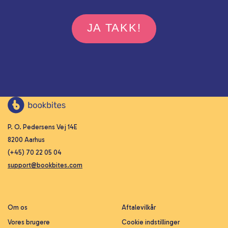
JA TAKK!
P. O. Pedersens Vej 14E
8200 Aarhus
(+45) 70 22 05 04
support@bookbites.com
Om os
Aftalevilkår
Vores brugere
Cookie indstillinger