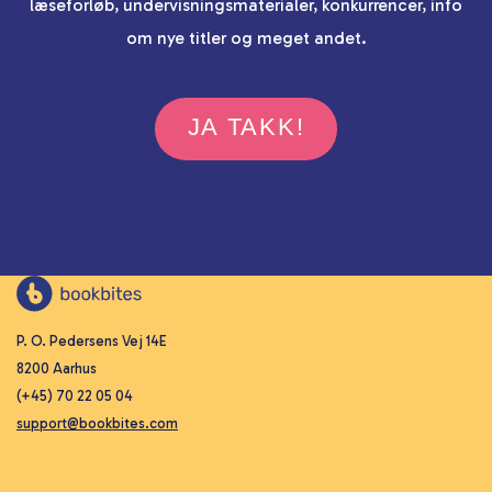
læseforløb, undervisningsmaterialer, konkurrencer, info
om nye titler og meget andet.
JA TAKK!
P. O. Pedersens Vej 14E
8200 Aarhus
(+45) 70 22 05 04
support@bookbites.com