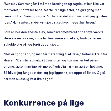
"Min elev Sara var gået i stå med læsningen og sagde, at hun ikke var
motiveret," fortæller Anne-Mette. "En uge efter, de gik i gang med
LæseTid, kom Sara og sagde: 'Ej, hvor er det vildt, nu fandt jeg gnisten
igen.' Hun syntes, at det var sjovt at se, hvor meget hun læser."
Sara er ikke den eneste elev, som bliver motiveret af det nye værktøj.
Flere elever oplever, at de har læst mere end ellers, fordi det er nemt
at holde styr på, og fordi det er sjovt.
"Det er rigtig fedt, og man får mere trang til at læse," fortæller Freja fra
klassen. "Der står et mål på 20 minutter, og hvis man er tæt på en
stjerne, læser man lige lidt mere. Pludselig har man læst en hel time.
Så bliver jeg fanget af det, og jeg ligger højere oppe på listen. Og så
har man pludselig læst fire bøger."
Konkurrence på lige