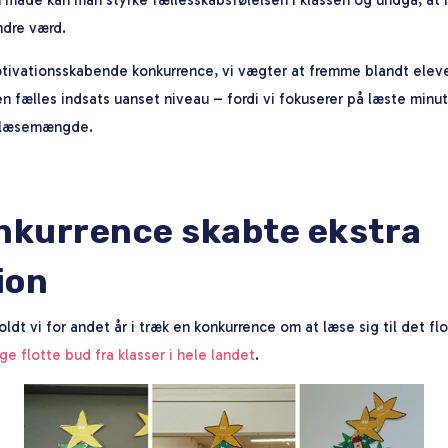
indre værd.
tivationsskabende konkurrence, vi vægter at fremme blandt eleve
en fælles indsats uanset niveau – fordi vi fokuserer på læste minut
r læsemængde.
kurrence skabte ekstra
ion
dt vi for andet år i træk en konkurrence om at læse sig til det flo
e flotte bud fra klasser i hele landet
.