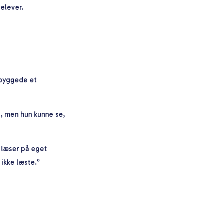
 elever.
 byggede et
, men hun kunne se,
 læser på eget
 ikke læste.”