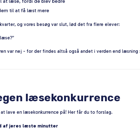
l at læse, fordi de blev bedre
em til at få læst mere
ikvarter, og vores besøg var slut, lød det fra flere elever:
 læse?”
ren var nej - for der findes altså også andet i verden end læsning 
 egen læsekonkurrence
t lave en læsekonkurrence på! Her får du to forslag.
d af jeres læste minutter