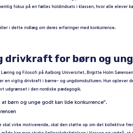
nemlig fokus på en fælles holdindsats i klassen, hvor alle elever 
ller i dette indlæg om deres erfaringer med konkurrence.
g drivkraft for børn og un
 Læring og Filosofi på Aalborg Universitet, Birgitte Holm Sørensen
r en vigtig drivkraft i børne- og ungdomskulturen. Hun oplever d
tivt udgrænset i den nordiske pædagogik.
 i, at børn og unge godt kan lide konkurrence”.
ørensen
e skal virke motiverende, skal den støtte op om det kollektive fre
 måde kan man styrke fællesskabsfølelsen i klassen og undgå, at 