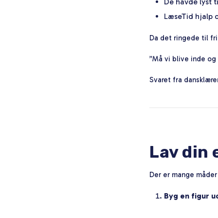
De havde lyst ti
LæseTid
hjalp d
Da det ringede til fr
”Må vi blive inde og
Svaret fra dansklære
Lav din
Der er mange måder a
Byg en figur u