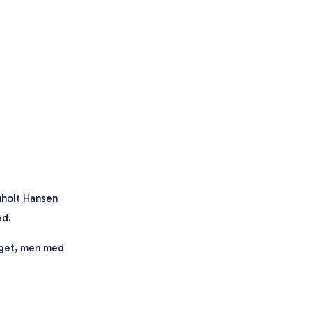
mholt Hansen
ed.
meget, men med