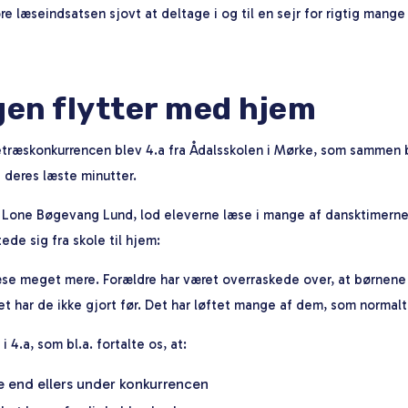
re læseindsatsen sjovt at deltage i og til en sejr for rigtig mange
en flytter med hjem
letræskonkurrencen blev 4.a fra Ådalsskolen i Mørke, som sammen
 deres læste minutter.
, Lone Bøgevang Lund, lod eleverne læse i mange af dansktimerne
ede sig fra skole til hjem:
æse meget mere. Forældre har været overraskede over, at børnene
et har de ikke gjort før. Det har løftet mange af dem, som normalt
 4.a, som bl.a. fortalte os, at:
e end ellers under konkurrencen