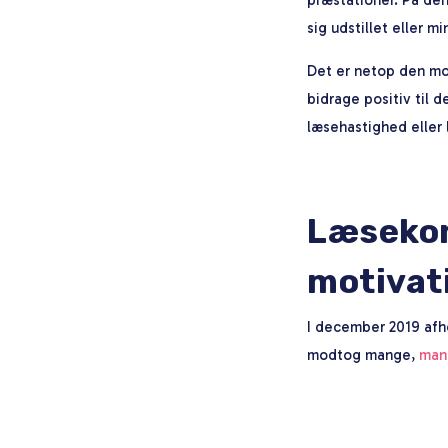
sig udstillet eller m
Det er netop den mo
bidrage positiv til d
læsehastighed elle
Læsekon
motivat
I december 2019 afhol
modtog mange
,
mang