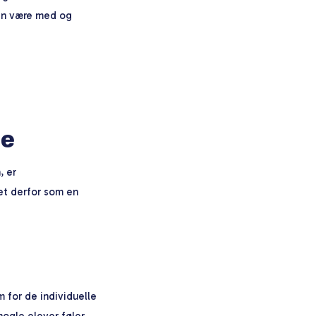
kan være med og
ge
, er
et derfor som en
m for de individuelle
nogle elever føler