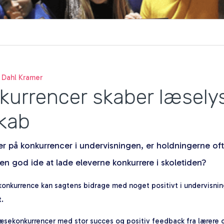
 Dahl Kramer
kurrencer skaber læsely
kab
er på konkurrencer i undervisningen, er holdningerne oft
n god ide at lade eleverne konkurrere i skoletiden?
 konkurrence kan sagtens bidrage med noget positivt i undervisnin
.
 læsekonkurrencer med stor succes og positiv feedback fra lærere o