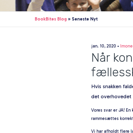
BookBites Blog
» Seneste Nyt
jan. 10, 2020
•
Imone
Når kon
fælless
Hvis snakken fald
det overhovedet e
Vores svar er JA! En
rammesættes korrekt
Vi har afholdt flere