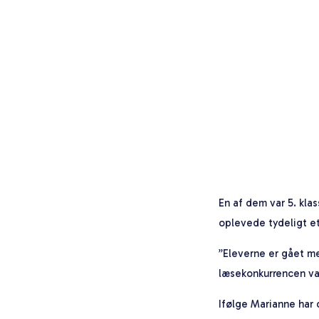
En af dem var 5. kl
oplevede tydeligt e
”Eleverne er gået me
læsekonkurrencen var
Ifølge Marianne har 