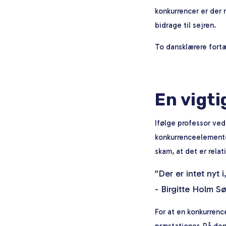
konkurrencer er der 
bidrage til sejren.
To dansklærere fortæ
En vigti
Ifølge professor ved
konkurrenceelemente
skam, at det er rela
”Der er intet nyt
- Birgitte Holm S
For at en konkurrenc
præstationer. På den