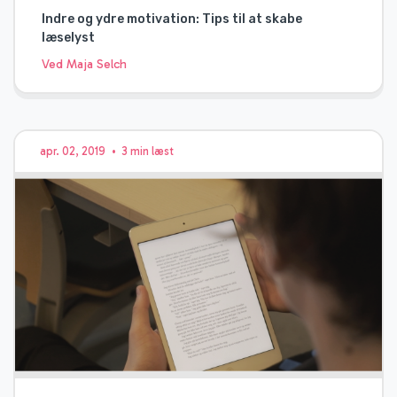
Indre og ydre motivation: Tips til at skabe
læselyst
Ved Maja Selch
apr. 02, 2019
•
3 min læst