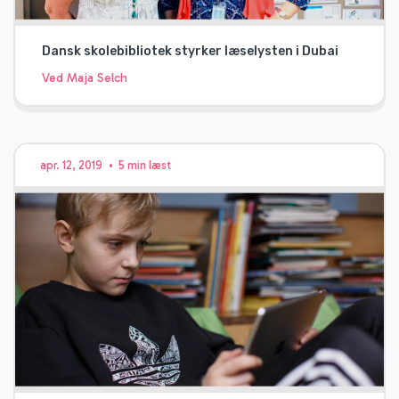
Dansk skolebibliotek styrker læselysten i Dubai
Ved Maja Selch
apr. 12, 2019
•
5 min læst