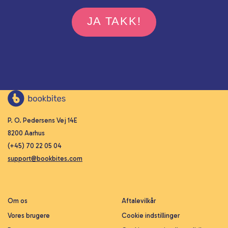
JA TAKK!
P. O. Pedersens Vej 14E
8200 Aarhus
(+45) 70 22 05 04
support@bookbites.com
Om os
Aftalevilkår
Vores brugere
Cookie indstillinger