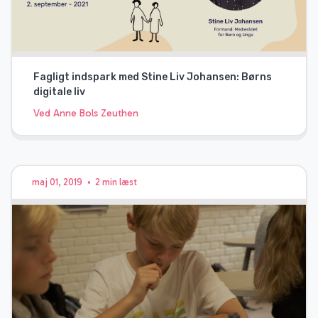
Fagligt indspark med Stine Liv Johansen: Børns
digitale liv
Ved Anne Bols Zeuthen
maj 01, 2019
•
2 min læst