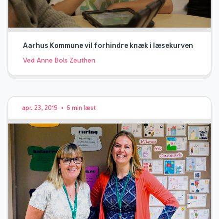
Aarhus Kommune vil forhindre knæk i læsekurven
Ved Anne Bols Zeuthen
apr. 23, 2019
•
6 min læst