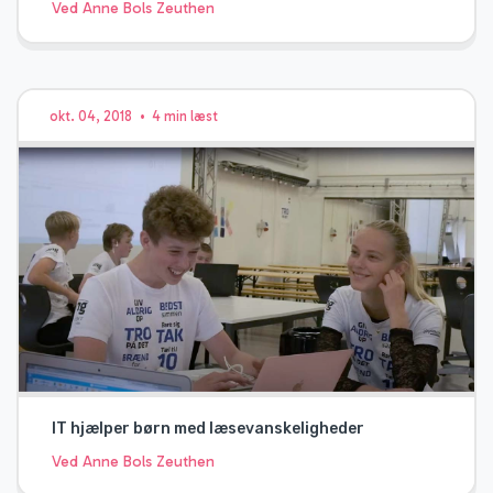
Ved Anne Bols Zeuthen
okt. 04, 2018
•
4 min læst
IT hjælper børn med læsevanskeligheder
Ved Anne Bols Zeuthen