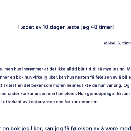
I løpet av 10 dager leste jeg 48 timer!
Mikkel, 6. trin
e, men hun innrømmer at det ikke alltid blir tid til så mye lesing. M
inner en bok hun virkelig liker, kan hun nesten få følelsen av å bli 
ktisk lest en del bøker som moren hennes likte da hun var ung. Og d
mer under konkurransen enn hun pleier. Hun gjenoppdaget liksom l
i etterkant av konkurransen enn før konkurransen.
r en bok jeg liker, kan jeg få følelsen av å være med 