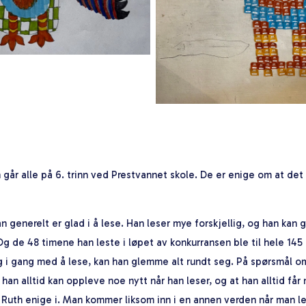
 går alle på 6. trinn ved Prestvannet skole. De er enige om at de
an generelt er glad i å lese. Han leser mye forskjellig, og han kan
g de 48 timene han leste i løpet av konkurransen ble til hele 145 p
ig i gang med å lese, kan han glemme alt rundt seg. På spørsmål om
t han alltid kan oppleve noe nytt når han leser, og at han alltid får 
Ruth enige i. Man kommer liksom inn i en annen verden når man le