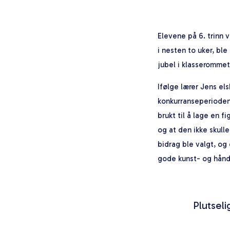
Elevene på 6. trinn v
i nesten to uker, ble
jubel i klasserommet 
Ifølge lærer Jens el
konkurranseperioden!
brukt til å lage en 
og at den ikke skulle
bidrag ble valgt, og
gode kunst- og håndv
Plutseli