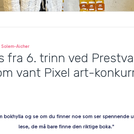
 Solem-Aicher
s fra 6. trinn ved Prestv
om vant Pixel art-konku
m bokhylla og se om du finner noe som ser spennende ut.
lese, de må bare finne den riktige boka."