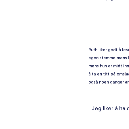
Ruth liker godt å les
egen stemme mens hun
mens hun er midt inne
å ta en titt på omsl
også noen ganger an
Jeg liker å ha 