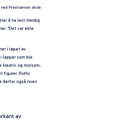
n ved Prestvannet skole
ter å ha lest iherdig
ner. "Det var ekte
mer i løpet av
rt-lapper som ble
re kreativ og morsom,
l figurer. Ruths
ga derfor også noen
orkant av