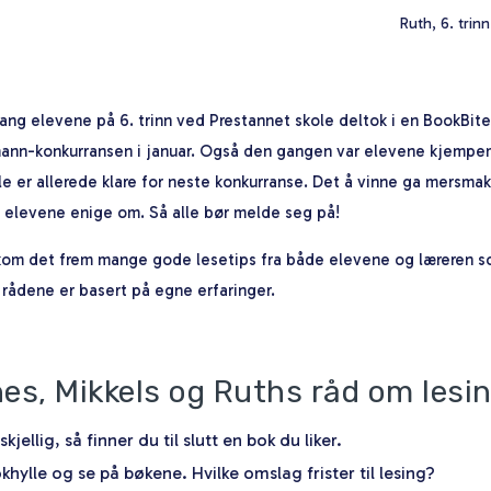
Ruth, 6. trin
gang elevene på 6. trinn ved Prestannet skole deltok i en BookBit
ann-konkurransen i januar. Også den gangen var elevene kjempemo
e er allerede klare for neste konkurranse. Det å vinne ga mersma
 elevene enige om. Så alle bør melde seg på!
kom det frem mange gode lesetips fra både elevene og læreren so
e rådene er basert på egne erfaringer.
es, Mikkels og Ruths råd om lesi
kjellig, så finner du til slutt en bok du liker.
khylle og se på bøkene. Hvilke omslag frister til lesing?