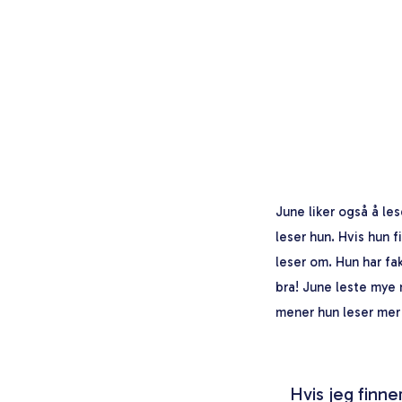
June liker også å les
leser hun. Hvis hun f
leser om. Hun har fa
bra! June leste mye 
mener hun leser mer 
Hvis jeg finne