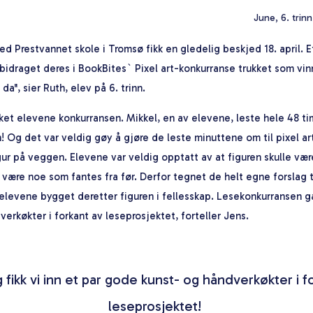
June, 6. trin
ed Prestvannet skole i Tromsø fikk en gledelig beskjed 18. april. Et
 bidraget deres i BookBites` Pixel art-konkurranse trukket som vin
da", sier Ruth, elev på 6. trinn.
sket elevene konkurransen. Mikkel, en av elevene, leste hele 48 ti
 Og det var veldig gøy å gjøre de leste minuttene om til pixel a
figur på veggen. Elevene var veldig opptatt av at figuren skulle væ
 være noe som fantes fra før. Derfor tegnet de helt egne forslag ti
 elevene bygget deretter figuren i fellesskap. Lesekonkurransen 
erkøkter i forkant av leseprosjektet, forteller Jens.
g fikk vi inn et par gode kunst- og håndverkøkter i f
leseprosjektet!