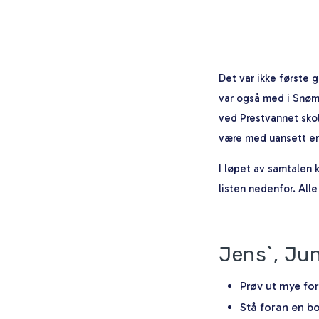
Det var ikke første 
var også med i Snøm
ved Prestvannet skol
være med uansett er
I løpet av samtalen 
listen nedenfor. All
Jens`, Jun
Prøv ut mye fors
Stå foran en bo