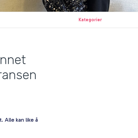
Kategorier
annet
rransen
 Alle kan like å