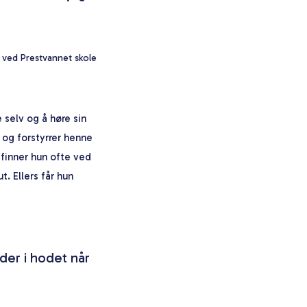
n ved Prestvannet skole
e selv og å høre sin
 og forstyrrer henne
 finner hun ofte ved
. Ellers får hun
lder i hodet når