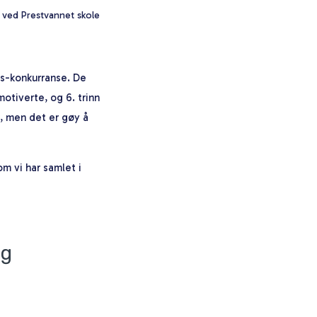
n ved Prestvannet skole
es-konkurranse. De
tiverte, og 6. trinn
k, men det er gøy å
m vi har samlet i
ng