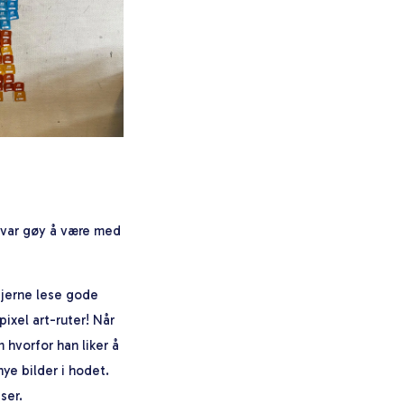
t var gøy å være med
 gjerne lese gode
ixel art-ruter! Når
 hvorfor han liker å
nye bilder i hodet.
ser.