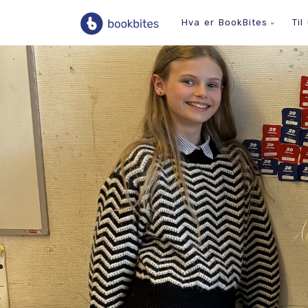
Hva er BookBites
Til