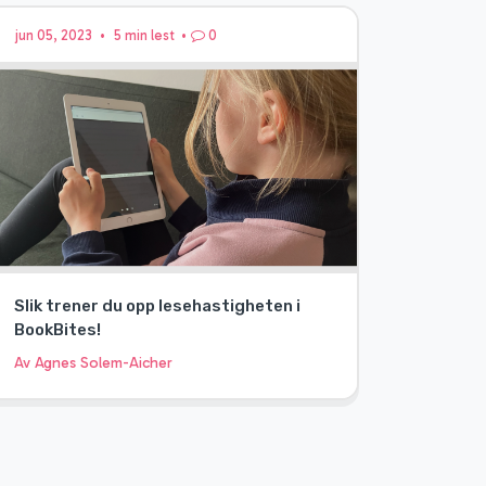
jun 05, 2023
•
5 min lest
•
0
Slik trener du opp lesehastigheten i
BookBites!
Av Agnes Solem-Aicher