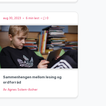
aug 30, 2023
•
6 min lest
•
0
Sammenhengen mellom lesing og
ordforråd
Av Agnes Solem-Aicher