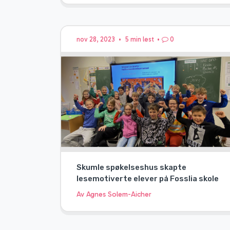
nov 28, 2023
•
5 min lest
•
0
Skumle spøkelseshus skapte
lesemotiverte elever på Fosslia skole
Av Agnes Solem-Aicher