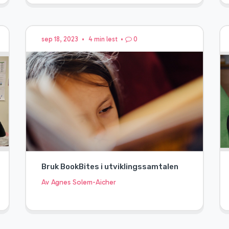
sep 18, 2023
•
4 min lest
•
0
Bruk BookBites i utviklingssamtalen
Av Agnes Solem-Aicher