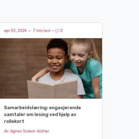
apr 03, 2024
•
7 min lest
•
0
Samarbeidslæring: engasjerende
samtaler om lesing ved hjelp av
rollekort
Av Agnes Solem-Aicher