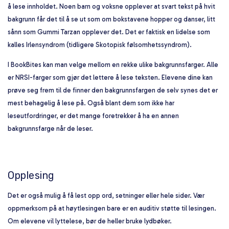
å lese innholdet. Noen barn og voksne opplever at svart tekst på hvit
bakgrunn får det til å se ut som om bokstavene hopper og danser, litt
sånn som Gummi Tarzan opplever det. Det er faktisk en lidelse som
kalles Irlensyndrom (tidligere Skotopisk følsomhetssyndrom).
I BookBites kan man velge mellom en rekke ulike bakgrunnsfarger. Alle
er NRSI-farger som gjør det lettere å lese teksten. Elevene dine kan
prøve seg frem til de finner den bakgrunnsfargen de selv synes det er
mest behagelig å lese på. Også blant dem som ikke har
leseutfordringer, er det mange foretrekker å ha en annen
bakgrunnsfarge når de leser.
Opplesing
Det er også mulig å få lest opp ord, setninger eller hele sider. Vær
oppmerksom på at høytlesingen bare er en auditiv støtte til lesingen.
Om elevene vil lyttelese, bør de heller bruke lydbøker.