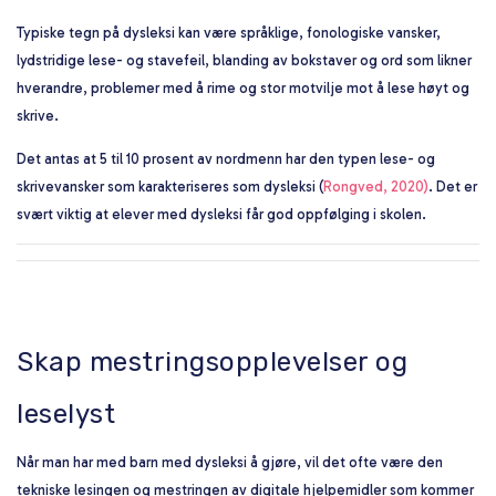
Typiske tegn på dysleksi kan være språklige, fonologiske vansker,
lydstridige lese- og stavefeil, blanding av bokstaver og ord som likner
hverandre, problemer med å rime og stor motvilje mot å lese høyt og
skrive.
Det antas at 5 til 10 prosent av nordmenn har den typen lese- og
skrivevansker som karakteriseres som dysleksi (
Rongved, 2020)
. Det er
svært viktig at elever med dysleksi får god oppfølging i skolen.
Skap mestringsopplevelser og
leselyst
Når man har med barn med dysleksi å gjøre, vil det ofte være den
tekniske lesingen og mestringen av digitale hjelpemidler som kommer