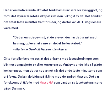
Det er en motiverende aktivitet fordi barnas innsats blir synliggjort, og
fordi det styrker lesefellesskapet i klassen. Viktigst av alt: Det handler
om antall leste minutter fremfor sider, og derfor kan ALLE slags lesere
være med.
“Det er en sidegevinst, at de elever, der har det svært med
læsning, oplever at være en del af fællesskabet."
- Marianne Damholt Hansen, dansklærer
Ofte forteller lærerne oss at det er barna med leseutfordringer som
blir mest engasjerte av slike konkurranser. Vanligvis er de ikke så glade i
konkurranser, men det er noe annet når det er de leste minuttene som
er i fokus. Da kan de bidra på lik linje med de andre i klassen. Det var
for eksempel tilfelle med
klasse 6A
som vant en av lesekonkurransene
våre i Danmark.