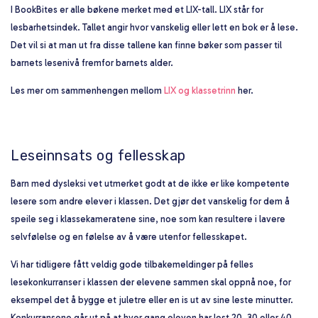
I BookBites er alle bøkene merket med et LIX-tall. LIX står for
lesbarhetsindek. Tallet angir hvor vanskelig eller lett en bok er å lese.
Det vil si at man ut fra disse tallene kan finne bøker som passer til
barnets lesenivå fremfor barnets alder.
Les mer om sammenhengen mellom
LIX og klassetrinn
her.
Leseinnsats og fellesskap
Barn med dysleksi vet utmerket godt at de ikke er like kompetente
lesere som andre elever i klassen. Det gjør det vanskelig for dem å
speile seg i klassekameratene sine, noe som kan resultere i lavere
selvfølelse og en følelse av å være utenfor fellesskapet.
Vi har tidligere fått veldig gode tilbakemeldinger på felles
lesekonkurranser i klassen der elevene sammen skal oppnå noe, for
eksempel det å bygge et juletre eller en is ut av sine leste minutter.
Konkurransene går ut på at hver gang eleven har lest 20, 30 eller 40